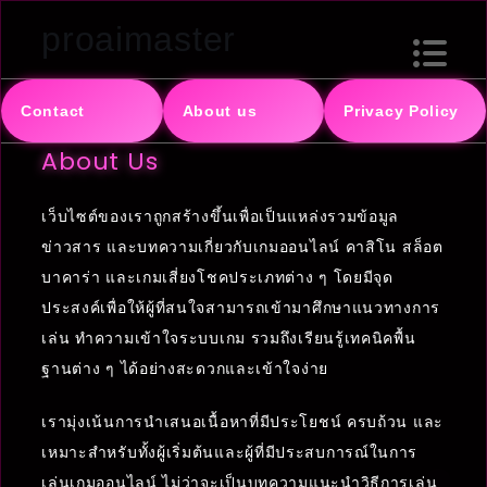
Skip
proaimaster
to
content
Contact
About us
Privacy Policy
About Us
เว็บไซต์ของเราถูกสร้างขึ้นเพื่อเป็นแหล่งรวมข้อมูล
ข่าวสาร และบทความเกี่ยวกับเกมออนไลน์ คาสิโน สล็อต
บาคาร่า และเกมเสี่ยงโชคประเภทต่าง ๆ โดยมีจุด
ประสงค์เพื่อให้ผู้ที่สนใจสามารถเข้ามาศึกษาแนวทางการ
เล่น ทำความเข้าใจระบบเกม รวมถึงเรียนรู้เทคนิคพื้น
ฐานต่าง ๆ ได้อย่างสะดวกและเข้าใจง่าย
เรามุ่งเน้นการนำเสนอเนื้อหาที่มีประโยชน์ ครบถ้วน และ
เหมาะสำหรับทั้งผู้เริ่มต้นและผู้ที่มีประสบการณ์ในการ
เล่นเกมออนไลน์ ไม่ว่าจะเป็นบทความแนะนำวิธีการเล่น