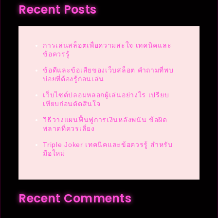
Recent Posts
การเล่นสล็อตเพื่อความสะใจ เทคนิคและ
ข้อควรรู้
ข้อดีและข้อเสียของเว็บสล็อต คำถามที่พบ
บ่อยที่ต้องรู้ก่อนเล่น
เว็บไซต์ปลอมหลอกผู้เล่นอย่างไร เปรียบ
เทียบก่อนตัดสินใจ
วิธีวางแผนฟื้นฟูการเงินหลังพนัน ข้อผิด
พลาดที่ควรเลี่ยง
Triple Joker เทคนิคและข้อควรรู้ สำหรับ
มือใหม่
Recent Comments