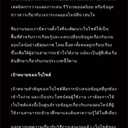
เทคนิคการวางแผนการเล่น รีวิวเกมยอดนิยม หรือข้อมูล
ข่าวสารเกี่ยวกับวงการเกมออนไลน์ที่น่าสนใจ
ทีมงานของเรามีความตั้งใจที่จะพัฒนาเว็บไซต์ให้เป็น
พื้นที่สำหรับการเรียนรู้และแลกเปลี่ยนข้อมูลเกี่ยวกับเกม
ออนไลน์อย่างมีคุณภาพ โดยเนื้อหาทั้งหมดถูกเรียบเรียง
ขึ้นเพื่อให้ผู้อ่านสามารถเข้าใจได้ง่าย แม้จะเป็นผู้ที่เพิ่งเริ่ม
ต้นศึกษาเกี่ยวกับเกมประเภทนี้ก็ตาม
เป้าหมายของเว็บไซต์
เป้าหมายสำคัญของเว็บไซต์คือการนำเสนอข้อมูลที่ถูกต้อง
เข้าใจง่าย และเป็นประโยชน์ต่อผู้ใช้งาน เราต้องการให้
เว็บไซต์แห่งนี้เป็นศูนย์รวมข้อมูลเกี่ยวกับเกมออนไลน์ที่ผู้
ใช้งานสามารถเข้ามาศึกษาและค้นหาความรู้ได้ในที่เดียว
นอกจากบทความเกี่ยวกับวิธีการเล่นเกมแล้ว เว็บไซต์ของ