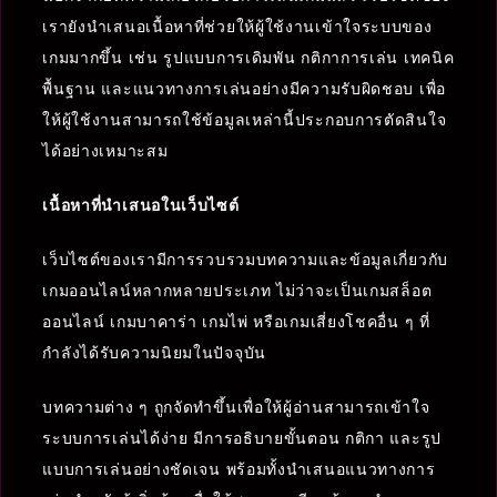
เรายังนำเสนอเนื้อหาที่ช่วยให้ผู้ใช้งานเข้าใจระบบของ
เกมมากขึ้น เช่น รูปแบบการเดิมพัน กติกาการเล่น เทคนิค
พื้นฐาน และแนวทางการเล่นอย่างมีความรับผิดชอบ เพื่อ
ให้ผู้ใช้งานสามารถใช้ข้อมูลเหล่านี้ประกอบการตัดสินใจ
ได้อย่างเหมาะสม
เนื้อหาที่นำเสนอในเว็บไซต์
เว็บไซต์ของเรามีการรวบรวมบทความและข้อมูลเกี่ยวกับ
เกมออนไลน์หลากหลายประเภท ไม่ว่าจะเป็นเกมสล็อต
ออนไลน์ เกมบาคาร่า เกมไพ่ หรือเกมเสี่ยงโชคอื่น ๆ ที่
กำลังได้รับความนิยมในปัจจุบัน
บทความต่าง ๆ ถูกจัดทำขึ้นเพื่อให้ผู้อ่านสามารถเข้าใจ
ระบบการเล่นได้ง่าย มีการอธิบายขั้นตอน กติกา และรูป
แบบการเล่นอย่างชัดเจน พร้อมทั้งนำเสนอแนวทางการ