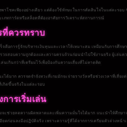
งพึ่งพาโชคเพียงอย่างเดียว แต่ต้องใช้ทักษะในการตัดสินใจในแต่ละรอบ ซ
ภทการ์ดหรือสล็อตที่ต้องอาศัยการวิเคราะห์สถานการณ์
รที่ควรทราบ
็จคือการรู้จักบริหารเงินทุนและเวลาให้เหมาะสม เหมือนกับการศึกษ
ารตรวจสอบความถูกต้องและความครบถ้วนก่อนนำไปใช้งานจริง ผู้เล่นค
นกว่าที่เตรียมไว้เพื่อป้องกันความเสี่ยงที่ไม่คาดคิด
ได้มาก ควรจดจำจังหวะที่เกมมักจะจ่ายรางวัลหรือช่วงเวลาที่เสี่ยงต
ี่เกิดขึ้นจริงในแต่ละรอบ
งการเริ่มเล่น
ถูกต้องจะช่วยลดความผิดพลาดและเพิ่มความมั่นใจได้มาก แนะนำให้ศึกษา
เอียดก่อนลงมือปฏิบัติจริง เพราะความรู้ที่ได้จากการเตรียมตัวล่วงหน้า