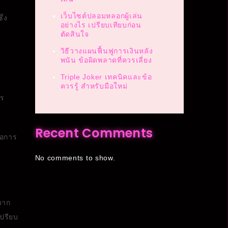
เว็บไซต์ปลอมหลอกผู้เล่น
ึ่ง
อย่างไร เปรียบเทียบก่อน
ตัดสินใจ
วิธีวางแผนฟื้นฟูการเงินหลัง
พนัน ข้อผิดพลาดที่ควรเลี่ยง
Triple Joker เทคนิคและข้อ
า
ควรรู้ สำหรับมือใหม่
วร
Recent Comments
่อการ
No comments to show.
จาก
เปรียบ