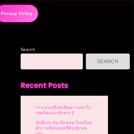
Privacy Policy
Search
SEARCH
Recent Posts
การเล่นสล็อตเพื่อความสะใจ
เทคนิคและข้อควรรู้
ข้อดีและข้อเสียของเว็บสล็อต
คำถามที่พบบ่อยที่ต้องรู้ก่อน
เล่น