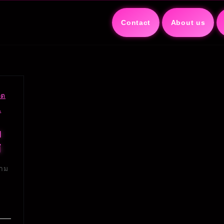
Contact
About us
อต
น
บ
่
วาม