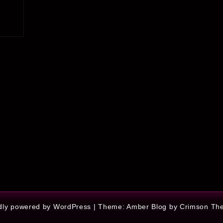
dly powered by WordPress
|
Theme: Amber Blog by Crimson Th