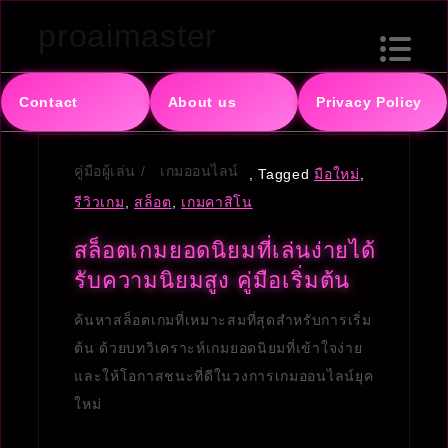
Skip
proaimaster
to
content
Contact
About us
Privacy Policy
คู่มือผู้เล่น
เกมออนไลน์
,
Tagged
มือใหม่
,
รีวิวเกม
,
สล็อต
,
เกมคาสิโน
สล็อตเกมยอดนิยมที่เล่นง่ายได้
รับความนิยมสูง คู่มือเริ่มต้น
ค้นหาสล็อตเกมที่เหมาะสมที่สุดสำหรับการเริ่ม
ต้น ด้วยบทวิเคราะห์เกมยอดนิยมที่เข้าใจง่าย
และให้โอกาสชนะที่ดีในวงการเกมออนไลน์ยุค
ใหม่