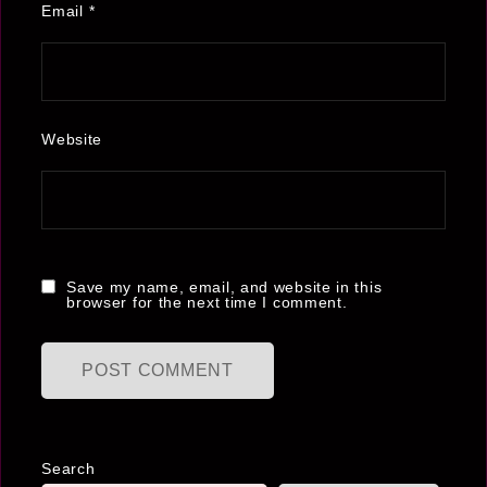
Email
*
Website
Save my name, email, and website in this
browser for the next time I comment.
Search