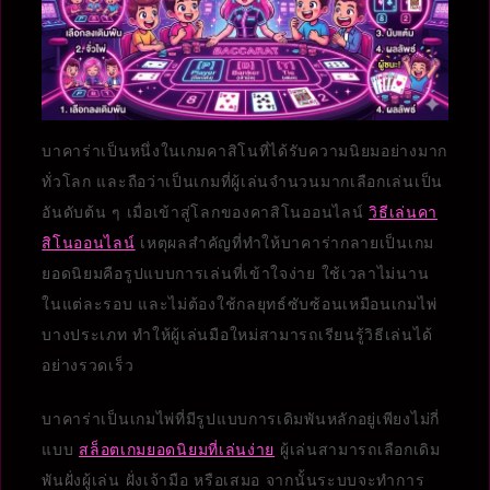
เริ่ม
ต้น
ที่
อยาก
เรียน
บาคาร่าเป็นหนึ่งในเกมคาสิโนที่ได้รับความนิยมอย่างมาก
รู้
ทั่วโลก และถือว่าเป็นเกมที่ผู้เล่นจำนวนมากเลือกเล่นเป็น
เกม
อันดับต้น ๆ เมื่อเข้าสู่โลกของคาสิโนออนไลน์
วิธีเล่นคา
คา
สิโนออนไลน์
เหตุผลสำคัญที่ทำให้บาคาร่ากลายเป็นเกม
สิ
ยอดนิยมคือรูปแบบการเล่นที่เข้าใจง่าย ใช้เวลาไม่นาน
โน
ในแต่ละรอบ และไม่ต้องใช้กลยุทธ์ซับซ้อนเหมือนเกมไพ่
ยอด
บางประเภท ทำให้ผู้เล่นมือใหม่สามารถเรียนรู้วิธีเล่นได้
นิยม
อย่างรวดเร็ว
บาคาร่าเป็นเกมไพ่ที่มีรูปแบบการเดิมพันหลักอยู่เพียงไม่กี่
แบบ
สล็อตเกมยอดนิยมที่เล่นง่าย
ผู้เล่นสามารถเลือกเดิม
พันฝั่งผู้เล่น ฝั่งเจ้ามือ หรือเสมอ จากนั้นระบบจะทำการ