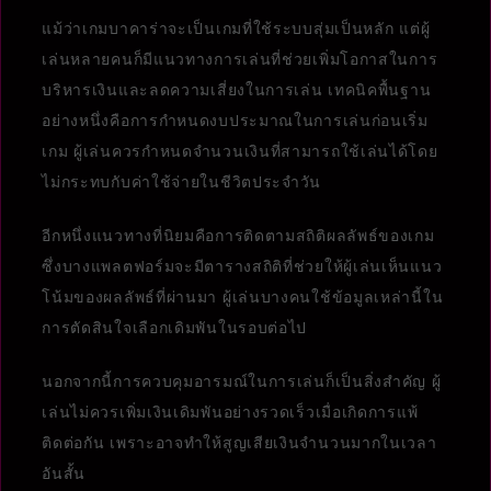
แม้ว่าเกมบาคาร่าจะเป็นเกมที่ใช้ระบบสุ่มเป็นหลัก แต่ผู้
เล่นหลายคนก็มีแนวทางการเล่นที่ช่วยเพิ่มโอกาสในการ
บริหารเงินและลดความเสี่ยงในการเล่น เทคนิคพื้นฐาน
อย่างหนึ่งคือการกำหนดงบประมาณในการเล่นก่อนเริ่ม
เกม ผู้เล่นควรกำหนดจำนวนเงินที่สามารถใช้เล่นได้โดย
ไม่กระทบกับค่าใช้จ่ายในชีวิตประจำวัน
อีกหนึ่งแนวทางที่นิยมคือการติดตามสถิติผลลัพธ์ของเกม
ซึ่งบางแพลตฟอร์มจะมีตารางสถิติที่ช่วยให้ผู้เล่นเห็นแนว
โน้มของผลลัพธ์ที่ผ่านมา ผู้เล่นบางคนใช้ข้อมูลเหล่านี้ใน
การตัดสินใจเลือกเดิมพันในรอบต่อไป
นอกจากนี้การควบคุมอารมณ์ในการเล่นก็เป็นสิ่งสำคัญ ผู้
เล่นไม่ควรเพิ่มเงินเดิมพันอย่างรวดเร็วเมื่อเกิดการแพ้
ติดต่อกัน เพราะอาจทำให้สูญเสียเงินจำนวนมากในเวลา
อันสั้น