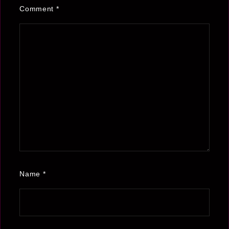
Comment
*
Name
*