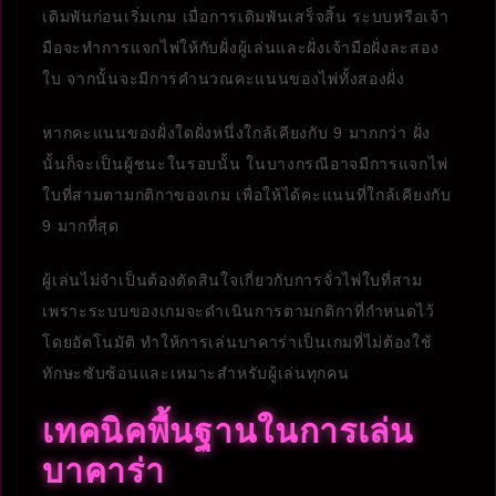
เดิมพันก่อนเริ่มเกม เมื่อการเดิมพันเสร็จสิ้น ระบบหรือเจ้า
มือจะทำการแจกไพ่ให้กับฝั่งผู้เล่นและฝั่งเจ้ามือฝั่งละสอง
ใบ จากนั้นจะมีการคำนวณคะแนนของไพ่ทั้งสองฝั่ง
หากคะแนนของฝั่งใดฝั่งหนึ่งใกล้เคียงกับ 9 มากกว่า ฝั่ง
นั้นก็จะเป็นผู้ชนะในรอบนั้น ในบางกรณีอาจมีการแจกไพ่
ใบที่สามตามกติกาของเกม เพื่อให้ได้คะแนนที่ใกล้เคียงกับ
9 มากที่สุด
ผู้เล่นไม่จำเป็นต้องตัดสินใจเกี่ยวกับการจั่วไพ่ใบที่สาม
เพราะระบบของเกมจะดำเนินการตามกติกาที่กำหนดไว้
โดยอัตโนมัติ ทำให้การเล่นบาคาร่าเป็นเกมที่ไม่ต้องใช้
ทักษะซับซ้อนและเหมาะสำหรับผู้เล่นทุกคน
เทคนิคพื้นฐานในการเล่น
บาคาร่า