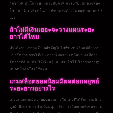
รักษาเงินทุนในระยะหลายสัปดาห์ การปรับแผนอาจต้อง
ใช้เวลา 1-2 เดือนในการสังเกตพฤติกรรมของเกมและตัว
เอง
ถ้าไม่มีเงินเยอะจะวางแผนระยะ
ยาวได้ไหม
ทำได้ครับ เพราะหัวใจสำคัญไม่ใช่จำนวนเงินแต่คือการ
แบ่งสัดส่วนการใช้เงิน การเริ่มจากยอดน้อยๆ แต่มีการ
จัดการที่ดี จะช่วยให้เรียนรู้และปรับใช้ได้เร็วกว่าการทุ่ม
หมดหน้าตักโดยไร้แผน
เกมสล็อตยอดนิยมมีผลต่อกลยุทธ์
ระยะยาวอย่างไร
เกมแต่ละเกมมีความผันผวนต่างกัน เกมที่ได้รับความนิยม
สูงมักมีอัตราการจ่ายที่สมดุลกว่า การเลือกเกมที่เหมาะสม