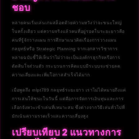
ชอบ
หลายคนเริ่มเล่นเกมสล็อตด้วยความหวังว่าจะชนะใหญ่
ในครั้งเดียว แต่ความจริงแล้วคนที่อยู่รอดในระยะยาวคือ
คนที่รู้จักวางแผน การศึกษาแนวคิดเรื่องการวางแผน
กลยุทธ์หรือ Strategic Planning จากเอกสารวิชาการ
หลายฉบับชี้ให้เห็นว่าไม่ว่าจะเป็นองค์กรธุรกิจหรือการ
ตัดสินใจส่วนตัว กระบวนการคิดแบบมีระบบจะช่วยลด
ความเสี่ยงและเพิ่มโอกาสสำเร็จได้มาก
เมื่อพูดถึง mlpt789 กลยุทธ์ระยะยาว เราไม่ได้หมายถึงแค่
การเล่นให้ชนะในวันนี้ แต่คือการจัดการเงินทุนและการ
เลือกจังหวะเข้าเล่นที่เหมาะสม ซึ่งต่างจากวิธีเล่นทั่วไปที่
มักเน้นความรวดเร็วและความเสี่ยงสูง
เปรียบเทียบ 2 แนวทางการ