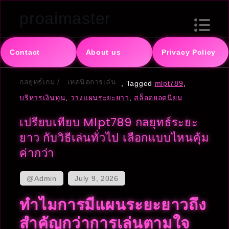
Skip
proaimaster
to
content
Contact
About us
Privacy Policy
กลยุทธ์เกม
เทคนิคการเล่น
,
Tagged
mlpt789
,
บริหารเงินทุน
,
วางแผนระยะยาว
,
สล็อตยอดนิยม
เปรียบเทียบ Mlpt789 กลยุทธ์ระยะ
ยาว กับวิธีเล่นทั่วไป เลือกแบบไหนคุ้ม
ค่ากว่า
ทำไมการมีแผนระยะยาวถึง
สำคัญกว่าการเล่นตามใจ