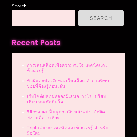
Search
SEARCH
Recent Posts
การเล่นสล็อตเพื่อความสะใจ เทคนิคและ
ข้อควรรู้
ข้อดีและข้อเสียของเว็บสล็อต คำถามที่พบ
บ่อยที่ต้องรู้ก่อนเล่น
เว็บไซต์ปลอมหลอกผู้เล่นอย่างไร เปรียบ
เทียบก่อนตัดสินใจ
วิธีวางแผนฟื้นฟูการเงินหลังพนัน ข้อผิด
พลาดที่ควรเลี่ยง
Triple Joker เทคนิคและข้อควรรู้ สำหรับ
มือใหม่