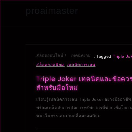
Skip
proaimaster
to
content
สล็อตออนไลน์
เทคนิคเกม
,
Tagged
Triple Jo
สล็อตยอดนิยม
,
เทคนิคการเล่น
Triple Joker เทคนิคและข้อควรร
สำหรับมือใหม่
เรียนรู้เทคนิคการเล่น Triple Joker อย่างมืออาชีพ
พร้อมเคล็ดลับการจัดการทรัพยากรที่ช่วยเพิ่มโอกา
ชนะในการเล่นเกมสล็อตยอดนิยม