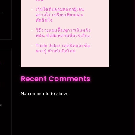
เว็บไซต์ปลอมหลอกผู้เล่น
อย่างไร เปรียบเทียบก่อน
ตัดสินใจ
วิธีวางแผนฟื้นฟูการเงินหลัง
พนัน ข้อผิดพลาดที่ควรเลี่ยง
Triple Joker เทคนิคและข้อ
ควรรู้ สำหรับมือใหม่
ต
Recent Comments
No comments to show.
าม